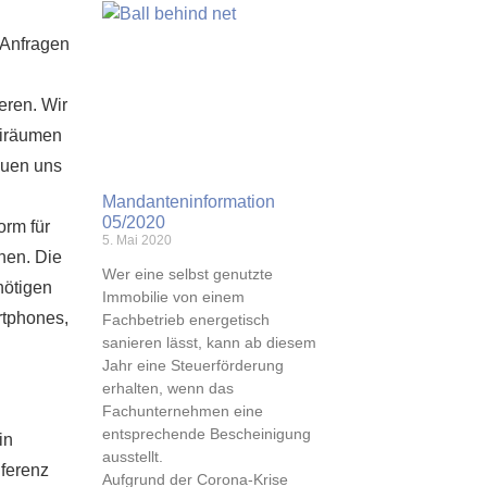
r Anfragen
eren. Wir
eiräumen
euen uns
Mandanteninformation
05/2020
orm für
5. Mai 2020
nen. Die
Wer eine selbst genutzte
nötigen
Immobilie von einem
rtphones,
Fachbetrieb energetisch
sanieren lässt, kann ab diesem
Jahr eine Steuerförderung
erhalten, wenn das
Fachunternehmen eine
entsprechende Bescheinigung
in
ausstellt.
nferenz
Aufgrund der Corona-Krise